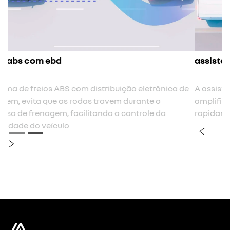
assistente de frenagem de emergência (afu)
 de
A assistência à frenagem de emergência é acionado e
amplifica a frenagem quando o motorista passa muito
rapidamente entre o acelerador e o pedal do freio
previous
next